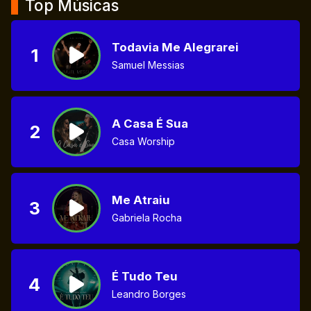
Top Músicas
Todavia Me Alegrarei
1
Samuel Messias
A Casa É Sua
2
Casa Worship
Me Atraiu
3
Gabriela Rocha
É Tudo Teu
4
Leandro Borges