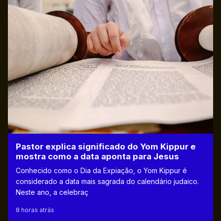
Pastor explica significado do Yom Kippur e
mostra como a data aponta para Jesus
Conhecido como o Dia da Expiação, o Yom Kippur é
considerado a data mais sagrada do calendário judaico.
Neste ano, a celebraç
8 horas atrás