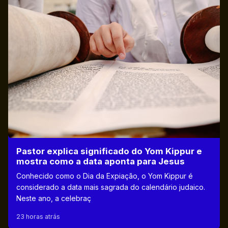
Pastor explica significado do Yom Kippur e
mostra como a data aponta para Jesus
Conhecido como o Dia da Expiação, o Yom Kippur é
considerado a data mais sagrada do calendário judaico.
Neste ano, a celebraç
23 horas atrás