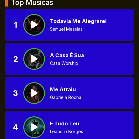
Top Músicas
Todavia Me Alegrarei
1
Samuel Messias
A Casa É Sua
2
Casa Worship
Me Atraiu
3
Gabriela Rocha
É Tudo Teu
4
Leandro Borges